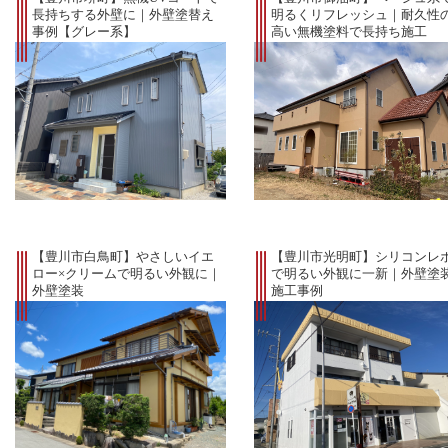
長持ちする外壁に｜外壁塗替え
明るくリフレッシュ｜耐久性
事例【グレー系】
高い無機塗料で長持ち施工
【豊川市白鳥町】やさしいイエ
【豊川市光明町】シリコンレ
ロー×クリームで明るい外観に｜
で明るい外観に一新｜外壁塗
外壁塗装
施工事例