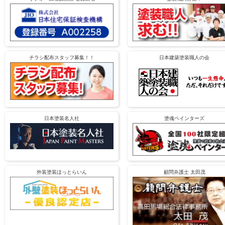
チラシ配布スタッフ募集！！
日本建築塗装職人の会
日本塗装名人社
塗魂ペインターズ
外装塗装ほっとらいん
顧問弁護士 太田茂