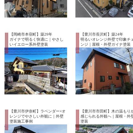
【岡崎市本宿町】築29年
【豊川市長沢町】築24年
ガイナで明るく快適に｜やさし
明るいオレンジ外壁で印象チ
いイエロー系外壁塗装
ンジ｜屋根・外壁ガイナ塗装
【豊川市伊奈町】ラベンダー×オ
【豊川市市田町】木の温もり
レンジでやさしい外観に｜外壁
感じられる外観へ｜屋根・外
塗装施工事例
塗装
施工事例