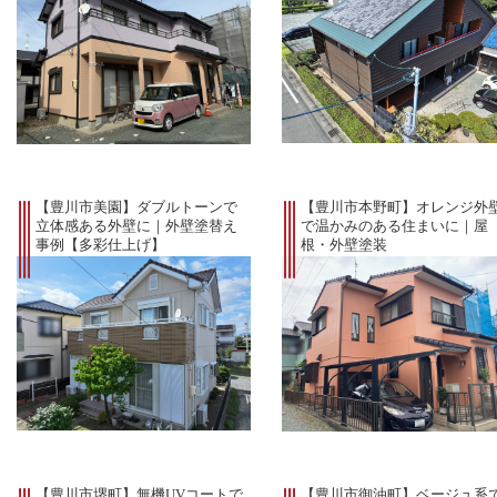
【豊川市美園】ダブルトーンで
【豊川市本野町】オレンジ外
立体感ある外壁に｜外壁塗替え
で温かみのある住まいに｜屋
事例【多彩仕上げ】
根・外壁塗装
【豊川市堺町】無機UVコートで
【豊川市御油町】ベージュ系