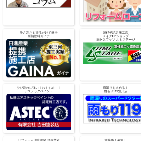
暑さ寒さを塗るだけで解決
旭硝子認定施工店
断熱塗料ガイナ
メイクUPショップ
高耐久フッソ ルミステージ
ひび割れに強い！おすすめ！！
雨漏りを止める！
アステックペイント
雨もり119豊川店
リフォーム瑕疵保険 登録業者
塗装職人募集！