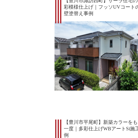
【豊川市諏訪西町】サーラ住宅の
彩模様仕上げ｜フッソUVコート
壁塗替え事例
【豊川市平尾町】新築カラーをも
一度｜多彩仕上げWBアートSi施
例