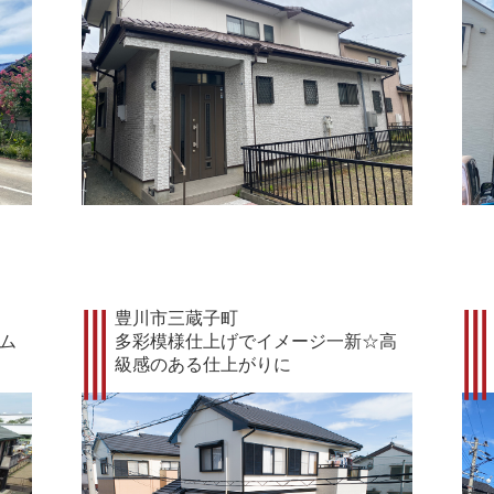
豊川市三蔵子町
ム
多彩模様仕上げでイメージ一新☆高
級感のある仕上がりに