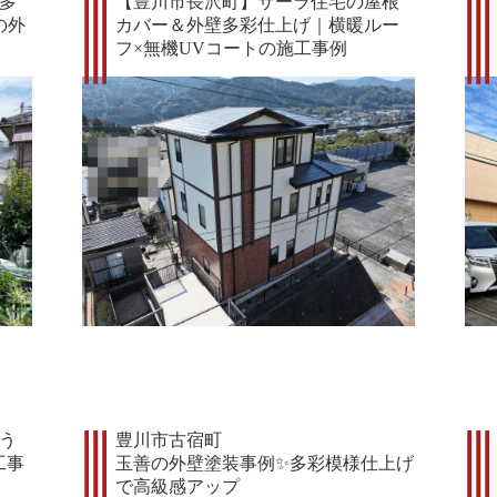
多
【豊川市長沢町】サーラ住宅の屋根
の外
カバー＆外壁多彩仕上げ｜横暖ルー
フ×無機UVコートの施工事例
う
豊川市古宿町
工事
玉善の外壁塗装事例✨多彩模様仕上げ
で高級感アップ