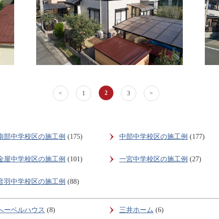
2
<
1
3
>
南部中学校区の施工例
(175)
中部中学校区の施工例
(177)
金屋中学校区の施工例
(101)
一宮中学校区の施工例
(27)
音羽中学校区の施工例
(88)
へーベルハウス
(8)
三井ホーム
(6)