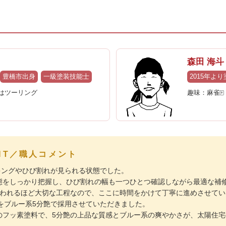
森田 海斗
豊橋市出身
一級塗装技能士
2015年よ
日はツーリング
趣味：麻雀🀄
ENT／職人コメント
キングやひび割れが見られる状態でした。
態をしっかり把握し、ひび割れの幅も一つひとつ確認しながら最適な補
言われるほど大切な工程なので、ここに時間をかけて丁寧に進めさせてい
Rをブルー系5分艶で採用させていただきました。
のフッ素塗料で、5分艶の上品な質感とブルー系の爽やかさが、太陽住