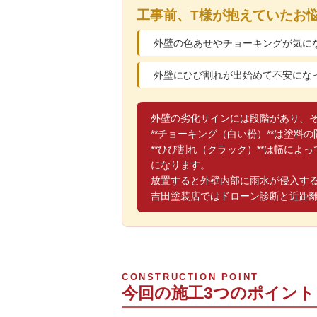
工事前、T様が抱えていたお
外壁の色あせやチョーキングが気に
外壁にひび割れが出始めて不安にな
外壁の劣化サインには段階があり、
**チョーキング（白い粉）**は塗
**ひび割れ（クラック）**は幅に
になります。
放置すると外壁内部に雨水が侵入す
吉田塗装店ではドローン診断と近距
CONSTRUCTION POINT
今回の施工3つのポイント