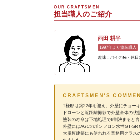
OUR CRAFTSMEN
担当職人のご紹介
西田 耕平
1997年より塗装職人
趣味：バイク🏍・休
CRAFTSMEN'S COMM
T様邸は築22年を迎え、外壁にチョー
ドローンと近距離撮影で外壁全体の状
塗装の寿命は下地処理で8割決まると
外壁にはAGCのボンフロン水性GT-S
大規模建築にも使われる業務用クラス