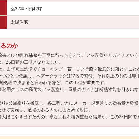
築22年・約42坪
太陽住宅
かるのか
除去とひび割れ補修を丁寧に行ったうえで、フッ素塗料とガイナという
め、25日間の工期となりました。
では、まず高圧洗浄でチョーキング・苔・古い塗膜を徹底的に落とすこと
一つひとつ確認し、ヘアークラックは塗装で補修、それ以上のものは専
下地処理で決まると言われるほど、この工程が重要です。
業務用クラスの高耐久フッ素塗料、屋根のガイナは断熱性能を引き出す
塗りの3回塗りを徹底し、各工程ごとにメーカー規定通りの塗布量と乾
わせて実施し、足場のあるうちにまとめて対応。
最大限に引き出すための丁寧な工程を積み重ねた結果が、この25日間で