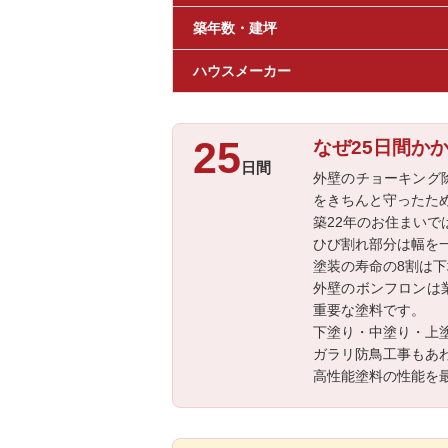
築年数・建坪
ハウスメーカー
25
なぜ25日間か
日間
外壁のチョーキング
をきちんと守ったた
築22年のお住まい
ひび割れ部分は幅を
塗装の寿命の8割は
外壁のボンフロンは
重要な塗料です。
下塗り・中塗り・上
ガラリ防鳥工事もあ
高性能塗料の性能を