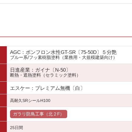
AGC：ボンフロン水性GT-SR〔75-50D〕５分艶
ブルー系/フッ素樹脂塗料（業務用・大規模建築向け）
日進産業：ガイナ〔N-50〕
断熱・遮熱塗料（セラミック塗料）
エスケー：プレミアム無機〔白〕
高耐久SRシールH100
ガラリ防鳥工事（北２F）
25日間