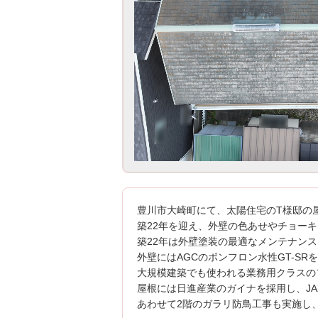
豊川市大崎町にて、太陽住宅のT様邸の
築22年を迎え、外壁の色あせやチョー
築22年は外壁塗装の最適なメンテナン
外壁にはAGCのボンフロン水性GT-SR
大規模建築でも使われる業務用クラスの
屋根には日進産業のガイナを採用し、J
あわせて2階のガラリ防鳥工事も実施し