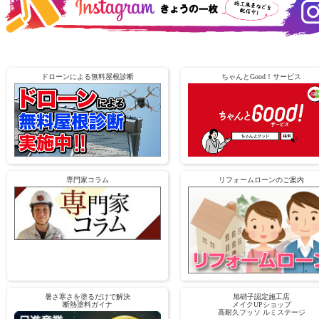
ドローンによる無料屋根診断
ちゃんとGood！サービス
専門家コラム
リフォームローンのご案内
暑さ寒さを塗るだけで解決
旭硝子認定施工店
断熱塗料ガイナ
メイクUPショップ
高耐久フッソ ルミステージ