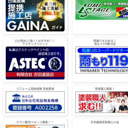
ひび割れに強い！おすすめ！！
雨漏りを止める！
アステックペイント
雨もり119豊川店
リフォーム瑕疵保険 登録業者
塗装職人募集！
チラシ配布スタッフ募集！！
日本建築塗装職人の会