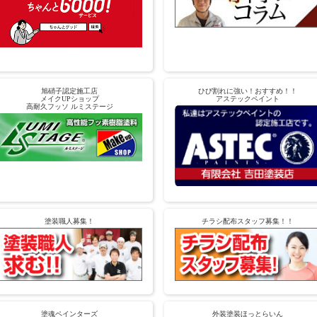
旭硝子認定施工店
ひび割れに強い！おすすめ！！
メイクUPショップ
アステックペイント
高耐久フッソ ルミステージ
塗装職人募集！
チラシ配布スタッフ募集！！
塗魂ペインターズ
外装塗装ほっとらいん