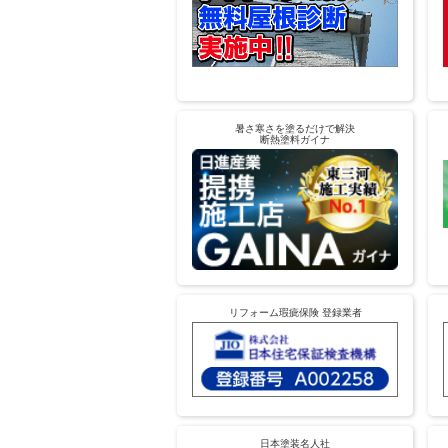
暑さ寒さを塗るだけで解決
断熱塗料ガイナ
リフォーム瑕疵保険 登録業者
日本塗装名人社