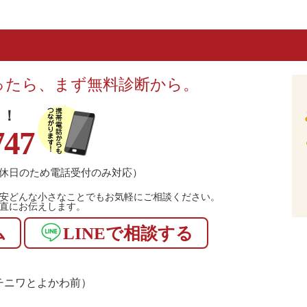
ったら、まず無料診断から。
！！
747
休日のため電話受付のみ対応）
安どんな小さなことでもお気軽にご相談ください。
直にお伝えします。
ム
LINEで相談する
1（マチニワとよかわ前）