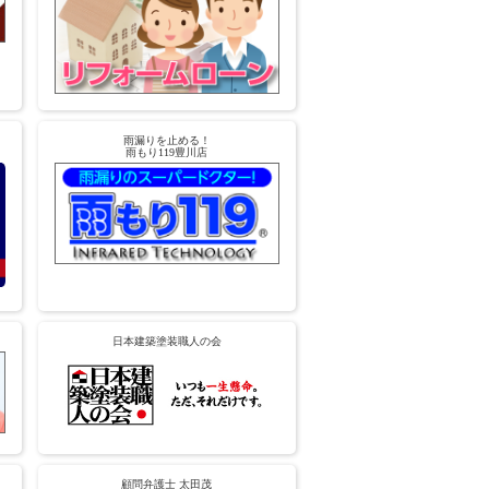
雨漏りを止める！
雨もり119豊川店
日本建築塗装職人の会
顧問弁護士 太田茂