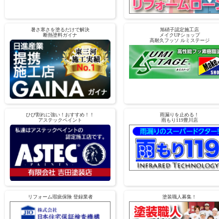
暑さ寒さを塗るだけで解決
旭硝子認定施工店
断熱塗料ガイナ
メイクUPショップ
高耐久フッソ ルミステージ
ひび割れに強い！おすすめ！！
雨漏りを止める！
アステックペイント
雨もり119豊川店
リフォーム瑕疵保険 登録業者
塗装職人募集！