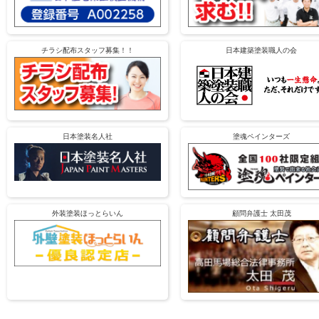
チラシ配布スタッフ募集！！
日本建築塗装職人の会
日本塗装名人社
塗魂ペインターズ
外装塗装ほっとらいん
顧問弁護士 太田茂