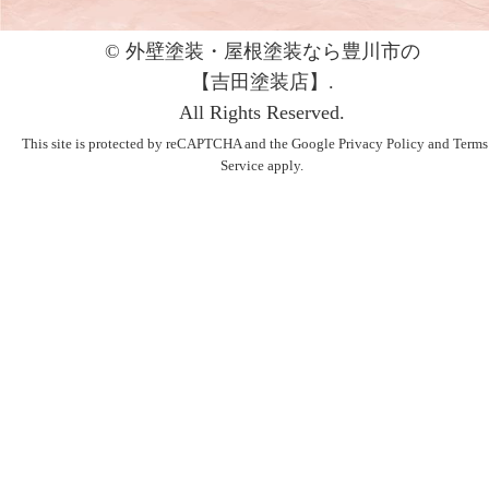
© 外壁塗装・屋根塗装なら豊川市の
【吉⽥塗装店】.
All Rights Reserved.
This site is protected by reCAPTCHA and the Google
Privacy Policy
and
Terms
Service
apply.