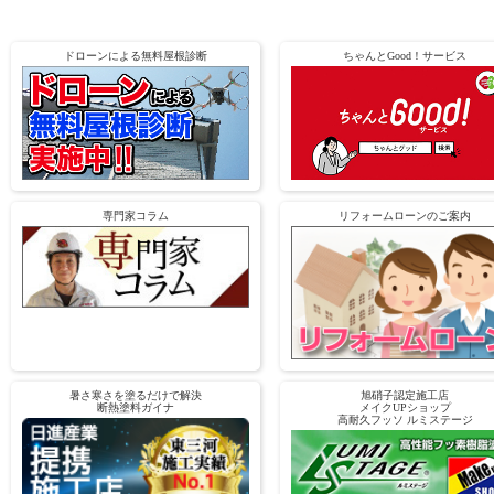
ドローンによる無料屋根診断
ちゃんとGood！サービス
専門家コラム
リフォームローンのご案内
暑さ寒さを塗るだけで解決
旭硝子認定施工店
断熱塗料ガイナ
メイクUPショップ
高耐久フッソ ルミステージ