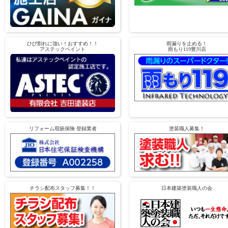
ひび割れに強い！おすすめ！！
雨漏りを止める！
アステックペイント
雨もり119豊川店
リフォーム瑕疵保険 登録業者
塗装職人募集！
チラシ配布スタッフ募集！！
日本建築塗装職人の会