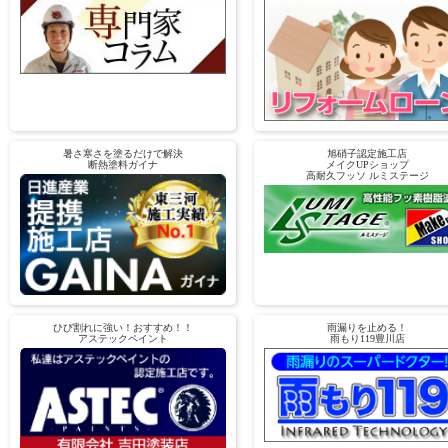
暑さ寒さを塗るだけで解決
旭硝子認定施工店
断熱塗料ガイナ
メイクUPショップ
高耐久フッソ ルミステージ
ひび割れに強い！おすすめ！！
雨漏りを止める！
アステックペイント
雨もり119豊川店